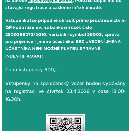
na adrese
lapesova@hanzo.cz
. Položku doplníme do
stávající registrace a zašleme info k úhradě.
Vstupenku lze případně uhradit přímo prostřednictvím
QR kódu níže ev. na bankovní účet číslo
2500288273/2010, variabilní symbol 26003, zpráva
pro příjemce - jméno účastníka. BEZ
UVEDENÍ JMÉNA
ÚČASTNÍKA NENÍ MOŽNÉ PLATBU SPRÁVNĚ
INDENTIFIKOVAT!
Cena vstupenky 800,-.
Vstupenky na společenský večer budou vydávány
na registraci ve čtvrtek 23.4.2026 v čase 13.00-
16.30h.