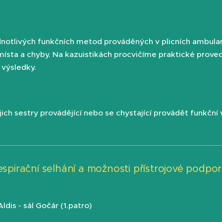
dnotlivých funkčních metod prováděných v plicních ambulancí
ísta a chyby. Na kazuistikách procvičíme praktické prov
 výsledky.
jich sestry provádějící nebo se chystající provádět funkční 
espirační selhání a možnosti přístrojové podpor
dis - sál Gočár (1.patro)