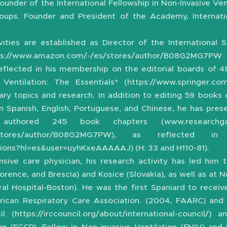
founder of the International Fellowship in Non-Invasive V
oups. Founder and President of the Academy, Internatio
ities are established as Director of the International 
https://www.amazon.com/-/es/stores/author/B08G2MG7PW
reflected in his membership on the editorial boards of 48
 Ventilation: The Essentials* (https://www.springer.co
inary topics and research. In addition to editing 59 books
 in Spanish, English, Portuguese, and Chinese, he has pre
uthored 245 book chapters (www.researchgate.ne
/es/stores/author/B08G2MG7PW), as reflected 
ations?hl=es&user=uyhKxeAAAAAJ) (H: 33 and H110-81).
ensive care physician, his research activity has led him
orence, and Brescia) and Kosice (Slovakia), as well as at
ral Hospital-Boston). He was the first Spaniard to recei
rican Respiratory Care Association. (2004, FAARC) and
il (https://irccouncil.org/about/international-council/
 (FCCP), Fellow in Non-invasive Ventilation (FNIV) and 