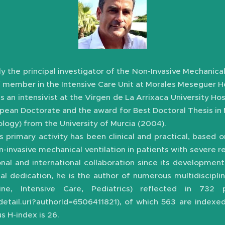
ly the principal investigator of the Non-Invasive Mechanica
ff member in the Intensive Care Unit at Morales Meseguer Ho
s an intensivist at the Virgen de La Arrixaca University Hos
opean Doctorate and the award for Best Doctoral Thesis in
logy) from the University of Murcia (2004).
is primary activity has been clinical and practical, based 
invasive mechanical ventilation in patients with severe res
onal and international collaboration since its developmen
ical dedication, he is the author of numerous multidiscipli
ne, Intensive Care, Pediatrics) reflected in 732 p
etail.uri?authorId=6506411821), of which 563 are indexe
s H-index is 26.