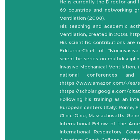
He is currently the Director and 
69 countries and networking gr
Ventilation (2008).
His teaching and academic activ
Ventilation, created in 2008. 
His scientific contributions are 
Editor-in-Chief of *Noninvasive
scientific series on multidiscipl
Invasive Mechanical Ventilation,
national conferences and a
(https://www.amazon.com/-
(https://scholar.google.com/cit
Following his training as an int
European centers (Italy: Rome, Fl
Clinic-Ohio, Massachusetts Gene
International Fellow of the Ame
International Respiratory Counc
American Chest College Physician