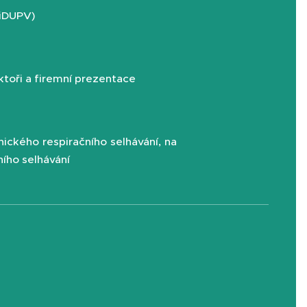
miDUPV)
ektoři a firemní prezentace
nického respiračního selhávání, na
ího selhávání