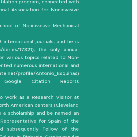
entilation program, connected with
nal Association for Noninvasive
School of Noninvasive Mechanical
 international journals, and he is
m/series/17321), the only annual
 on various topics related to Non-
sented numerous international and
t/profile/Antonio_Esquinas)
in Google Citation Reports
 to work as a Research Visitor at
 North American centers (Cleveland
ve a scholarship and be named an
 Representative for Spain of the
) and subsequently Fellow of the
Fellow in Biphasic Cardiovascular