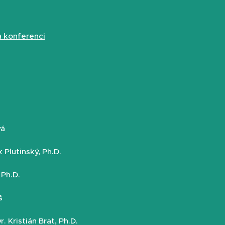
na konferenci
vá
Plutinský, Ph.D.
 Ph.D.
oš
 Kristián Brat, Ph.D.