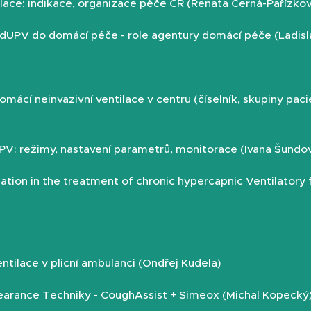
ilace: indikace, organizace péče ČR (Renata Černá-Pařízko
 dUPV do domácí péče - role agentury domácí péče (Ladisl
mácí neinvazivní ventilace v centru (číselník, skupiny pacien
PV: režimy, nastavení parametrů, monitorace (Ivana Šundov
lation in the treatment of chronic hypercapnic Ventilatory f
ntilace v plicní ambulanci (Ondřej Kudela)
learance Techniky - CoughAssist + Simeox (Michal Kopecký