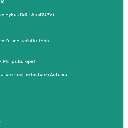
vá)
av Hykel, DiS - AmiDUPV)
tů - indikační kritéria -
, Philips Europe)
ailure -
online lecture
(Antonio
)