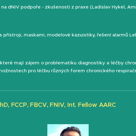
 na dNIV podpoře - zkušenosti z praxe (Ladislav Hykel, A
 s přístroji, maskami, modelové kazuistiky, řešení alarmů L
, které mají zájem o problematiku diagnostiky a léčby chro
možnostech pro léčbu různých forem chronického respiračn
hD, FCCP, FBCV, FNIV, Int. Fellow AARC